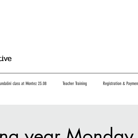
tive
undalini class at Montez 23.08
Teacher Training
Registration & Paymen
ing year Monday