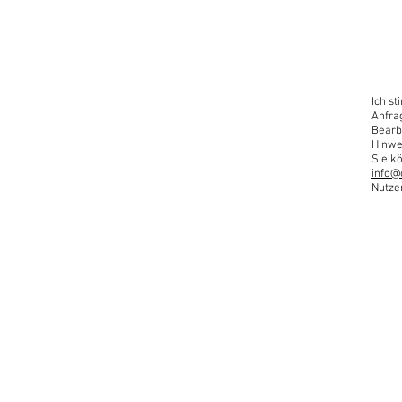
Ich s
Anfra
Bearb
Hinwe
Sie kö
info@
Nutze