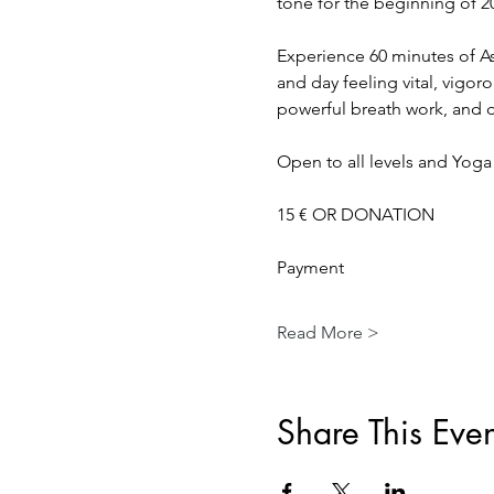
tone for the beginning of 2
Experience 60 minutes of As
and day feeling vital, vigor
powerful breath work, and d
Open to all levels and Yoga 
15 € OR DONATION 
Payment
Read More >
Share This Even