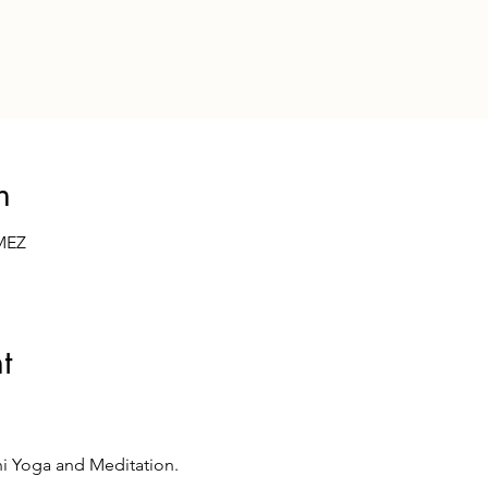
n
 MEZ
t
ni Yoga and Meditation.