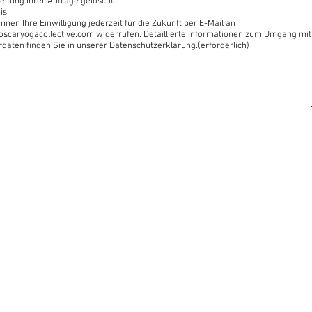
eitung Ihrer Anfrage gelöscht.
is:
nnen Ihre Einwilligung jederzeit für die Zukunft per E-Mail an
oscaryogacollective.com
widerrufen. Detaillierte Informationen zum Umgang mit
rdaten finden Sie in unserer Datenschutzerklärung.(erforderlich)