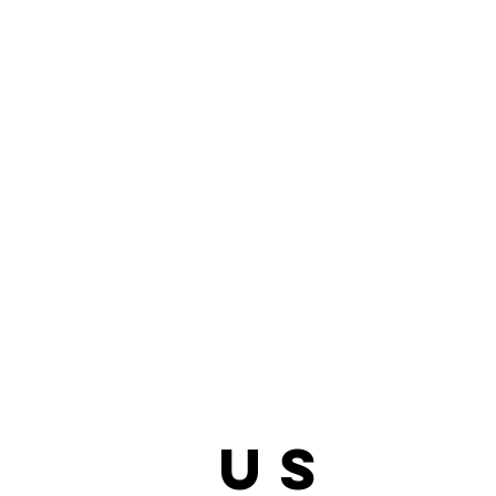
bout
us