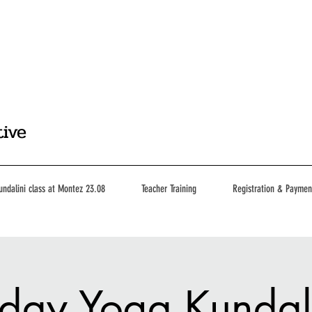
tive
undalini class at Montez 23.08
Teacher Training
Registration & Paymen
ay Yoga Kundal