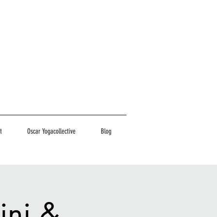
t
Oscar Yogacollective
Blog
ini &