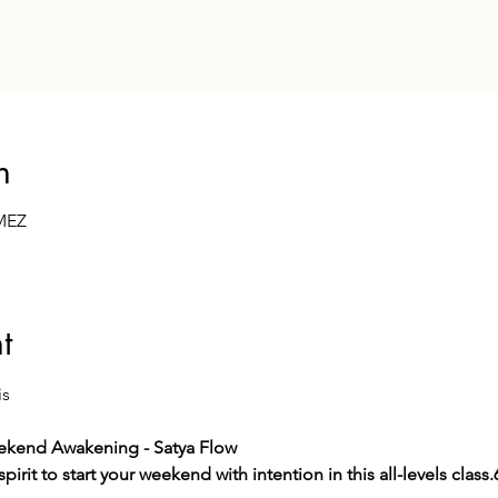
n
 MEZ
t
is
ekend Awakening - Satya Flow
irit to start your weekend with intention in this all-levels class