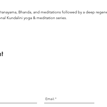
 Pranayama, Bhanda, and meditations followed by a deep regener
al Kundalini yoga & meditation series. 
t