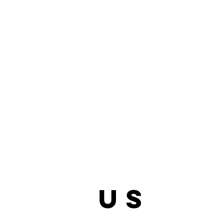
bout
us