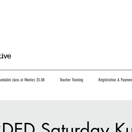
tive
undalini class at Montez 23.08
Teacher Training
Registration & Paymen
ED Saturday Ku