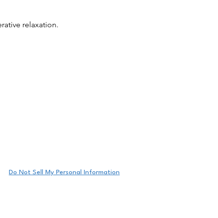
ative relaxation.
Do Not Sell My Personal Information