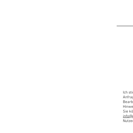
Ich s
Anfra
Bearb
Hinwe
Sie kö
info@
Nutze