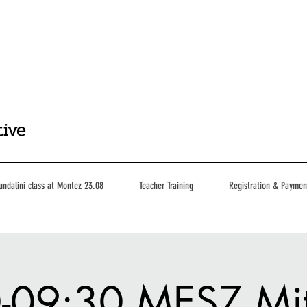
tive
undalini class at Montez 23.08
Teacher Training
Registration & Paymen
-09:30 MESZ Mi