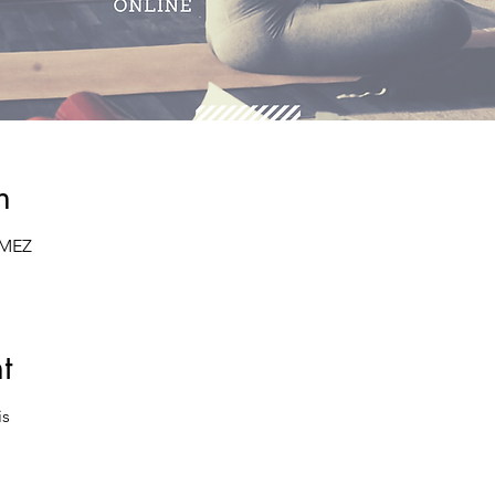
n
0 MEZ
t
is