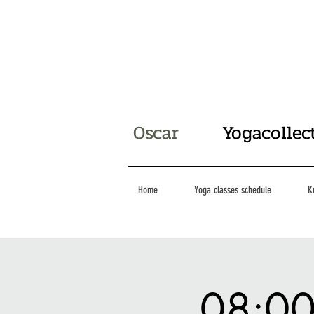
Oscar
Yogacollec
Home
Yoga classes schedule
K
08:00