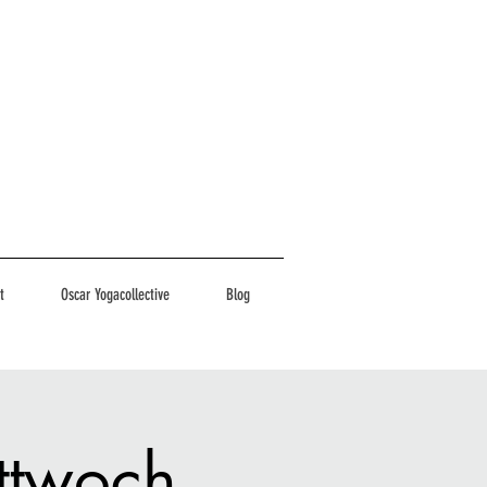
t
Oscar Yogacollective
Blog
ttwoch