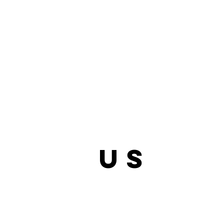
bout
us