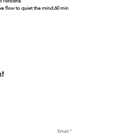
ti Nirodha
ve flow to quiet the mind.60 min
t