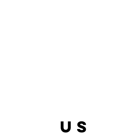
bout
us