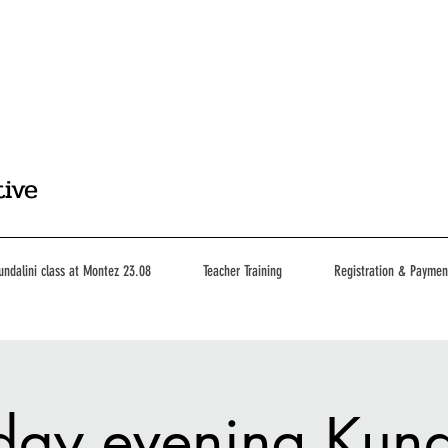
tive
undalini class at Montez 23.08
Teacher Training
Registration & Paymen
day evening Kund