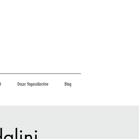
t
Oscar Yogacollective
Blog
alini